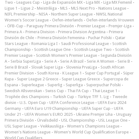
Two
-
Leagues Cup
-
Liga de Expansión MX
-
Liga MX
-
Liga MX Femenil
-
Ligue 1
-
Ligue 2
-
Meistriliiga
-
MLS
-
MLS Next Pro
-
Nations League
-
NIFL Premiership
-
NISA
-
Northern Super League
-
NWSL National
Women's Soccer League
-
Oefen-interlands
-
Oefen-interlands Vrouwen
-
ÖFB-Cup
-
Paraguay Primera División
-
Premier League
-
Premjer-Liga
-
Primera A
-
Primera Division
-
Primera Division Argentina
-
Primera
División de Chile
-
Primera División Femenina
-
Puchar Polski
-
Qatar
Stars League
-
Romania Liga I
-
Saudi Professional League
-
Scottish
Championship
-
Scottish League One
-
Scottish League Two
-
Scottish
Premier League
-
Scottish Women's Premier League
-
Segunda División
A
-
Serbia SuperLiga
-
Serie A
-
Serie A Brazil
-
Serie A Women
-
Serie B
-
Serie B Brazil
-
Slovak Super Liga
-
Slovenia PrvaLiga
-
South African
Premier Division
-
South Korea - K League 1
-
Super Cup Portugal
-
Süper
Kupa
-
Super League 2 Greece
-
Super League Greece
-
Supercopa de
Espana
-
Superleague
-
Superlig
-
Superliga
-
Superpuchar Polski
-
Swedish Allsvenskan
-
Swiss Cup
-
Thai FA Cup
-
Thai League 1
-
Trophée des Champions
-
Turkish Cup
-
Türkiye TFF 1. Lig
-
Tweede
divisie
-
U.S. Open Cup
-
UEFA Conference League
-
UEFA Euro 2024
Germany
-
UEFA Euro U19 Championship
-
UEFA Super Cup
-
UEFA
Under 21
-
UEFA Women's EURO 2025
-
Ukraine Premjer Liha
-
Uruguay
Primera División
-
Úrvalsdeild
-
USL Championship
-
USL League One
-
USL Super League
-
Veikkausliiga
-
Women's Champions League
-
Women's Nations League
-
Women's World Cup Qualification Europe
-
World Cup Qualifiers