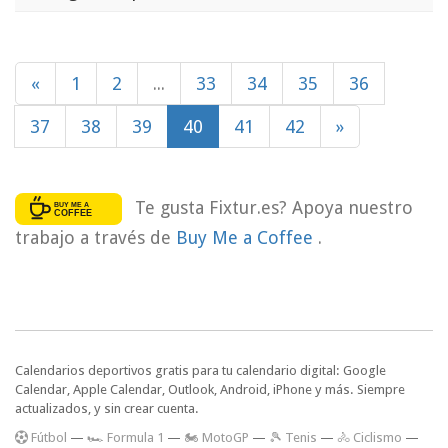
«
1
2
...
33
34
35
36
37
38
39
40
41
42
»
Te gusta Fixtur.es? Apoya nuestro
trabajo a través de
Buy Me a Coffee
.
Calendarios deportivos gratis para tu calendario digital: Google
Calendar, Apple Calendar, Outlook, Android, iPhone y más. Siempre
actualizados, y sin crear cuenta.
F
útbol
—
🏎️ Formula 1
—
🏍 MotoGP
—
🎾 Tenis
—
🚴 Ciclismo
—