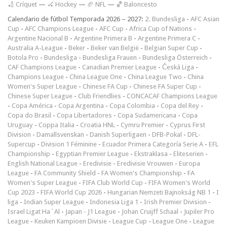
🏏 Críquet
—
🏑 Hockey
—
🏈 NFL
—
🏀 Baloncesto
Calendario de fútbol Temporada 2026 – 2027:
2. Bundesliga
-
AFC Asian
Cup
-
AFC Champions League
-
AFC Cup
-
Africa Cup of Nations
-
Argentine Nacional B
-
Argentine Primera B
-
Argentine Primera C
-
Australia A-League
-
Beker
-
Beker van België
-
Belgian Super Cup
-
Botola Pro
-
Bundesliga
-
Bundesliga Frauen
-
Bundesliga Österreich
-
CAF Champions League
-
Canadian Premier League
-
Česká Liga
-
Champions League
-
China League One
-
China League Two
-
China
Women's Super League
-
Chinese FA Cup
-
Chinese FA Super Cup
-
Chinese Super League
-
Club Friendlies
-
CONCACAF Champions League
-
Copa América
-
Copa Argentina
-
Copa Colombia
-
Copa del Rey
-
Copa do Brasil
-
Copa Libertadores
-
Copa Sudamericana
-
Copa
Uruguay
-
Coppa Italia
-
Croatia HNL
-
Cymru Premier
-
Cyprus First
Division
-
Damallsvenskan
-
Danish Superligaen
-
DFB-Pokal
-
DFL-
Supercup
-
Division 1 Féminine
-
Ecuador Primera Categoría Serie A
-
EFL
Championship
-
Egyptian Premier League
-
Ekstraklasa
-
Eliteserien
-
English National League
-
Eredivisie
-
Eredivisie Vrouwen
-
Europa
League
-
FA Community Shield
-
FA Women's Championship
-
FA
Women's Super League
-
FIFA Club World Cup
-
FIFA Women's World
Cup 2023
-
FIFA World Cup 2026
-
Hungarian Nemzeti Bajnokság NB 1
-
I
liga
-
Indian Super League
-
Indonesia Liga 1
-
Irish Premier Division
-
Israel Ligat Ha`Al
-
Japan - J1 League
-
Johan Cruijff Schaal
-
Jupiler Pro
League
-
Keuken Kampioen Divisie
-
League Cup
-
League One
-
League