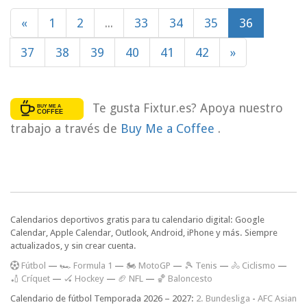
«
1
2
...
33
34
35
36
37
38
39
40
41
42
»
Te gusta Fixtur.es? Apoya nuestro
trabajo a través de
Buy Me a Coffee
.
Calendarios deportivos gratis para tu calendario digital: Google
Calendar, Apple Calendar, Outlook, Android, iPhone y más. Siempre
actualizados, y sin crear cuenta.
F
útbol
—
🏎️ Formula 1
—
🏍 MotoGP
—
🎾 Tenis
—
🚴 Ciclismo
—
🏏 Críquet
—
🏑 Hockey
—
🏈 NFL
—
🏀 Baloncesto
Calendario de fútbol Temporada 2026 – 2027:
2. Bundesliga
-
AFC Asian