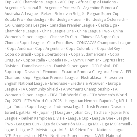
Cup
-
AFC Champions League
-
AFC Cup
-
Africa Cup of Nations
-
Argentine Nacional B
-
Argentine Primera B
-
Argentine Primera C
-
Australia A-League
-
Beker
-
Beker van België
-
Belgian Super Cup
-
Botola Pro
-
Bundesliga
-
Bundesliga Frauen
-
Bundesliga Österreich
-
CAF Champions League
-
Canadian Premier League
-
Česká Liga
-
Champions League
-
China League One
-
China League Two
-
China
Women's Super League
-
Chinese FA Cup
-
Chinese FA Super Cup
-
Chinese Super League
-
Club Friendlies
-
CONCACAF Champions League
-
Copa América
-
Copa Argentina
-
Copa Colombia
-
Copa del Rey
-
Copa do Brasil
-
Copa Libertadores
-
Copa Sudamericana
-
Copa
Uruguay
-
Coppa Italia
-
Croatia HNL
-
Cymru Premier
-
Cyprus First
Division
-
Damallsvenskan
-
Danish Superligaen
-
DFB-Pokal
-
DFL-
Supercup
-
Division 1 Féminine
-
Ecuador Primera Categoría Serie A
-
EFL
Championship
-
Egyptian Premier League
-
Ekstraklasa
-
Eliteserien
-
English National League
-
Eredivisie
-
Eredivisie Vrouwen
-
Europa
League
-
FA Community Shield
-
FA Women's Championship
-
FA
Women's Super League
-
FIFA Club World Cup
-
FIFA Women's World
Cup 2023
-
FIFA World Cup 2026
-
Hungarian Nemzeti Bajnokság NB 1
-
I
liga
-
Indian Super League
-
Indonesia Liga 1
-
Irish Premier Division
-
Israel Ligat Ha`Al
-
Japan - J1 League
-
Johan Cruijff Schaal
-
Jupiler Pro
League
-
Keuken Kampioen Divisie
-
League Cup
-
League One
-
League
Two
-
Leagues Cup
-
Liga de Expansión MX
-
Liga MX
-
Liga MX Femenil
-
Ligue 1
-
Ligue 2
-
Meistriliiga
-
MLS
-
MLS Next Pro
-
Nations League
-
NIFL Premiership
-
NISA
-
Northern Super League
-
NWSL National