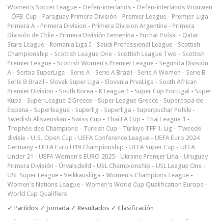
Women's Soccer League
-
Oefen-interlands
-
Oefen-interlands Vrouwen
-
ÖFB-Cup
-
Paraguay Primera División
-
Premier League
-
Premjer-Liga
-
Primera A
-
Primera Division
-
Primera Division Argentina
-
Primera
División de Chile
-
Primera División Femenina
-
Puchar Polski
-
Qatar
Stars League
-
Romania Liga I
-
Saudi Professional League
-
Scottish
Championship
-
Scottish League One
-
Scottish League Two
-
Scottish
Premier League
-
Scottish Women's Premier League
-
Segunda División
A
-
Serbia SuperLiga
-
Serie A
-
Serie A Brazil
-
Serie A Women
-
Serie B
-
Serie B Brazil
-
Slovak Super Liga
-
Slovenia PrvaLiga
-
South African
Premier Division
-
South Korea - K League 1
-
Super Cup Portugal
-
Süper
Kupa
-
Super League 2 Greece
-
Super League Greece
-
Supercopa de
Espana
-
Superleague
-
Superlig
-
Superliga
-
Superpuchar Polski
-
Swedish Allsvenskan
-
Swiss Cup
-
Thai FA Cup
-
Thai League 1
-
Trophée des Champions
-
Turkish Cup
-
Türkiye TFF 1. Lig
-
Tweede
divisie
-
U.S. Open Cup
-
UEFA Conference League
-
UEFA Euro 2024
Germany
-
UEFA Euro U19 Championship
-
UEFA Super Cup
-
UEFA
Under 21
-
UEFA Women's EURO 2025
-
Ukraine Premjer Liha
-
Uruguay
Primera División
-
Úrvalsdeild
-
USL Championship
-
USL League One
-
USL Super League
-
Veikkausliiga
-
Women's Champions League
-
Women's Nations League
-
Women's World Cup Qualification Europe
-
World Cup Qualifiers
✓ Partidos ✓ Jornada ✓ Resultados ✓ Clasificación