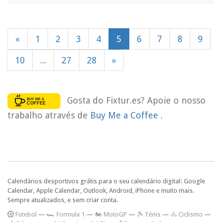
«
1
2
3
4
5
6
7
8
9
10
...
27
28
»
Gosta do Fixtur.es? Apoie o nosso
trabalho através de
Buy Me a Coffee
.
Calendários desportivos grátis para o seu calendário digital: Google
Calendar, Apple Calendar, Outlook, Android, iPhone e muito mais.
Sempre atualizados, e sem criar conta.
F
utebol
—
🏎️ Formula 1
—
🏍 MotoGP
—
🎾 Ténis
—
🚴 Ciclismo
—