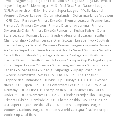
Two
-
Leagues Cup
-
Liga de Expansión MX
-
Liga MX
-
Liga MX Femenil
-
Ligue 1
-
Ligue 2
-
Meistriliiga
-
MLS
-
MLS Next Pro
-
Nations League
-
NIFL Premiership
-
NISA
-
Northern Super League
-
NWSL National
Women's Soccer League
-
Oefen-interlands
-
Oefen-interlands Vrouwen
-
ÖFB-Cup
-
Paraguay Primera División
-
Premier League
-
Premjer-Liga
-
Primera A
-
Primera Division
-
Primera Division Argentina
-
Primera
División de Chile
-
Primera División Femenina
-
Puchar Polski
-
Qatar
Stars League
-
Romania Liga I
-
Saudi Professional League
-
Scottish
Championship
-
Scottish League One
-
Scottish League Two
-
Scottish
Premier League
-
Scottish Women's Premier League
-
Segunda División
A
-
Serbia SuperLiga
-
Serie A
-
Serie A Brazil
-
Serie A Women
-
Serie B
-
Serie B Brazil
-
Slovak Super Liga
-
Slovenia PrvaLiga
-
South African
Premier Division
-
South Korea - K League 1
-
Super Cup Portugal
-
Süper
Kupa
-
Super League 2 Greece
-
Super League Greece
-
Supercopa de
Espana
-
Superleague
-
Superlig
-
Superliga
-
Superpuchar Polski
-
Swedish Allsvenskan
-
Swiss Cup
-
Thai FA Cup
-
Thai League 1
-
Trophée des Champions
-
Turkish Cup
-
Türkiye TFF 1. Lig
-
Tweede
divisie
-
U.S. Open Cup
-
UEFA Conference League
-
UEFA Euro 2024
Germany
-
UEFA Euro U19 Championship
-
UEFA Super Cup
-
UEFA
Under 21
-
UEFA Women's EURO 2025
-
Ukraine Premjer Liha
-
Uruguay
Primera División
-
Úrvalsdeild
-
USL Championship
-
USL League One
-
USL Super League
-
Veikkausliiga
-
Women's Champions League
-
Women's Nations League
-
Women's World Cup Qualification Europe
-
World Cup Qualifiers