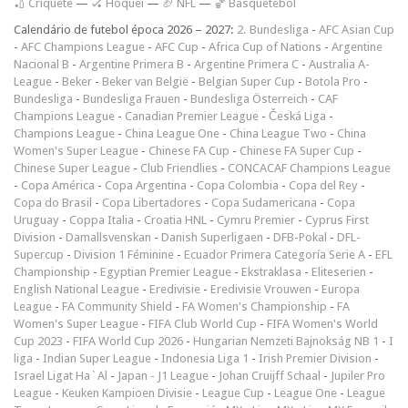
🏏 Críquete
—
🏑 Hóquei
—
🏈 NFL
—
🏀 Basquetebol
Calendário de futebol época 2026 – 2027:
2. Bundesliga
-
AFC Asian Cup
-
AFC Champions League
-
AFC Cup
-
Africa Cup of Nations
-
Argentine
Nacional B
-
Argentine Primera B
-
Argentine Primera C
-
Australia A-
League
-
Beker
-
Beker van België
-
Belgian Super Cup
-
Botola Pro
-
Bundesliga
-
Bundesliga Frauen
-
Bundesliga Österreich
-
CAF
Champions League
-
Canadian Premier League
-
Česká Liga
-
Champions League
-
China League One
-
China League Two
-
China
Women's Super League
-
Chinese FA Cup
-
Chinese FA Super Cup
-
Chinese Super League
-
Club Friendlies
-
CONCACAF Champions League
-
Copa América
-
Copa Argentina
-
Copa Colombia
-
Copa del Rey
-
Copa do Brasil
-
Copa Libertadores
-
Copa Sudamericana
-
Copa
Uruguay
-
Coppa Italia
-
Croatia HNL
-
Cymru Premier
-
Cyprus First
Division
-
Damallsvenskan
-
Danish Superligaen
-
DFB-Pokal
-
DFL-
Supercup
-
Division 1 Féminine
-
Ecuador Primera Categoría Serie A
-
EFL
Championship
-
Egyptian Premier League
-
Ekstraklasa
-
Eliteserien
-
English National League
-
Eredivisie
-
Eredivisie Vrouwen
-
Europa
League
-
FA Community Shield
-
FA Women's Championship
-
FA
Women's Super League
-
FIFA Club World Cup
-
FIFA Women's World
Cup 2023
-
FIFA World Cup 2026
-
Hungarian Nemzeti Bajnokság NB 1
-
I
liga
-
Indian Super League
-
Indonesia Liga 1
-
Irish Premier Division
-
Israel Ligat Ha`Al
-
Japan - J1 League
-
Johan Cruijff Schaal
-
Jupiler Pro
League
-
Keuken Kampioen Divisie
-
League Cup
-
League One
-
League