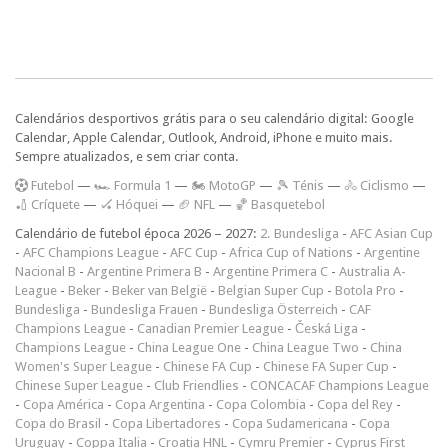
Calendários desportivos grátis para o seu calendário digital: Google
Calendar, Apple Calendar, Outlook, Android, iPhone e muito mais.
Sempre atualizados, e sem criar conta.
F
utebol
—
🏎️ Formula 1
—
🏍 MotoGP
—
🎾 Ténis
—
🚴 Ciclismo
—
🏏 Críquete
—
🏑 Hóquei
—
🏈 NFL
—
🏀 Basquetebol
Calendário de futebol época 2026 – 2027:
2. Bundesliga
-
AFC Asian Cup
-
AFC Champions League
-
AFC Cup
-
Africa Cup of Nations
-
Argentine
Nacional B
-
Argentine Primera B
-
Argentine Primera C
-
Australia A-
League
-
Beker
-
Beker van België
-
Belgian Super Cup
-
Botola Pro
-
Bundesliga
-
Bundesliga Frauen
-
Bundesliga Österreich
-
CAF
Champions League
-
Canadian Premier League
-
Česká Liga
-
Champions League
-
China League One
-
China League Two
-
China
Women's Super League
-
Chinese FA Cup
-
Chinese FA Super Cup
-
Chinese Super League
-
Club Friendlies
-
CONCACAF Champions League
-
Copa América
-
Copa Argentina
-
Copa Colombia
-
Copa del Rey
-
Copa do Brasil
-
Copa Libertadores
-
Copa Sudamericana
-
Copa
Uruguay
-
Coppa Italia
-
Croatia HNL
-
Cymru Premier
-
Cyprus First