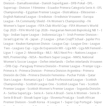
Division
-
Damallsvenskan
-
Danish Superligaen
-
DFB-Pokal
-
DFL-
Supercup
-
Division 1 Féminine
-
Ecuador Primera Categoría Serie A
-
EFL
Championship
-
Egyptian Premier League
-
Ekstraklasa
-
Eliteserien
-
English National League
-
Eredivisie
-
Eredivisie Vrouwen
-
Europa
League
-
FA Community Shield
-
FA Women's Championship
-
FA
Women's Super League
-
FIFA Club World Cup
-
FIFA Women's World
Cup 2023
-
FIFA World Cup 2026
-
Hungarian Nemzeti Bajnokság NB 1
-
I
liga
-
Indian Super League
-
Indonesia Liga 1
-
Irish Premier Division
-
Israel Ligat Ha`Al
-
Japan - J1 League
-
Johan Cruijff Schaal
-
Jupiler Pro
League
-
Keuken Kampioen Divisie
-
League Cup
-
League One
-
League
Two
-
Leagues Cup
-
Liga de Expansión MX
-
Liga MX
-
Liga MX Femenil
-
Ligue 1
-
Ligue 2
-
Meistriliiga
-
MLS
-
MLS Next Pro
-
Nations League
-
NIFL Premiership
-
NISA
-
Northern Super League
-
NWSL National
Women's Soccer League
-
Oefen-interlands
-
Oefen-interlands Vrouwen
-
ÖFB-Cup
-
Paraguay Primera División
-
Premier League
-
Premjer-Liga
-
Primera A
-
Primera Division
-
Primera Division Argentina
-
Primera
División de Chile
-
Primera División Femenina
-
Puchar Polski
-
Qatar
Stars League
-
Romania Liga I
-
Saudi Professional League
-
Scottish
Championship
-
Scottish League One
-
Scottish League Two
-
Scottish
Premier League
-
Scottish Women's Premier League
-
Segunda División
A
-
Serbia SuperLiga
-
Serie A
-
Serie A Brazil
-
Serie A Women
-
Serie B
-
Serie B Brazil
-
Slovak Super Liga
-
Slovenia PrvaLiga
-
South African
Premier Division
-
South Korea - K League 1
-
Super Cup Portugal
-
Süper