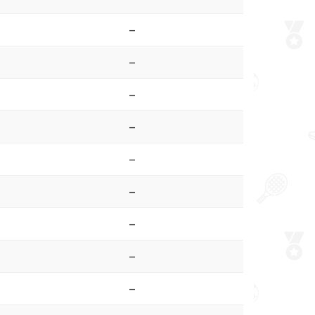
–
–
–
–
–
–
–
–
–