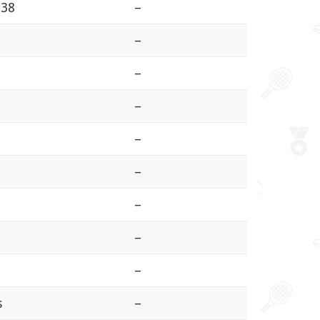
 38
–
–
–
–
–
–
–
–
–
s
–