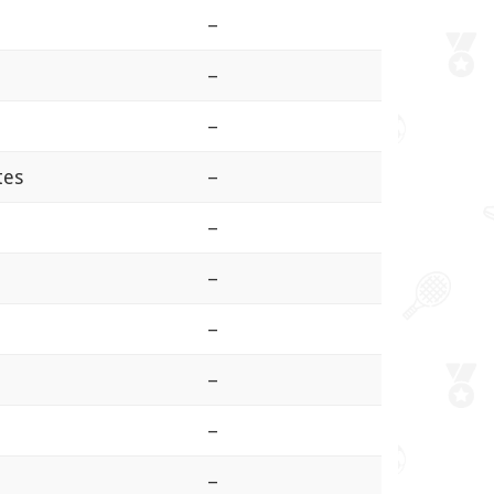
–
–
–
tes
–
–
–
–
–
–
–