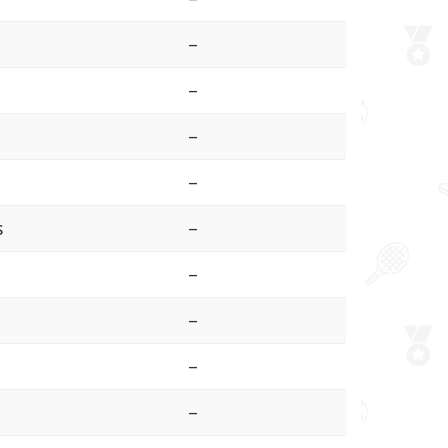
–
–
–
–
s
–
–
–
–
–