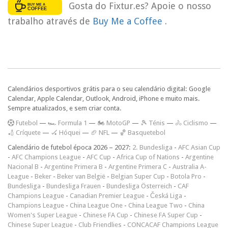
Gosta do Fixtur.es? Apoie o nosso
trabalho através de
Buy Me a Coffee
.
Calendários desportivos grátis para o seu calendário digital: Google
Calendar, Apple Calendar, Outlook, Android, iPhone e muito mais.
Sempre atualizados, e sem criar conta.
F
utebol
—
🏎️ Formula 1
—
🏍 MotoGP
—
🎾 Ténis
—
🚴 Ciclismo
—
🏏 Críquete
—
🏑 Hóquei
—
🏈 NFL
—
🏀 Basquetebol
Calendário de futebol época 2026 – 2027:
2. Bundesliga
-
AFC Asian Cup
-
AFC Champions League
-
AFC Cup
-
Africa Cup of Nations
-
Argentine
Nacional B
-
Argentine Primera B
-
Argentine Primera C
-
Australia A-
League
-
Beker
-
Beker van België
-
Belgian Super Cup
-
Botola Pro
-
Bundesliga
-
Bundesliga Frauen
-
Bundesliga Österreich
-
CAF
Champions League
-
Canadian Premier League
-
Česká Liga
-
Champions League
-
China League One
-
China League Two
-
China
Women's Super League
-
Chinese FA Cup
-
Chinese FA Super Cup
-
Chinese Super League
-
Club Friendlies
-
CONCACAF Champions League