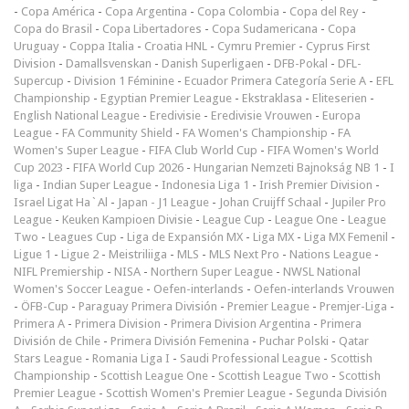
-
Copa América
-
Copa Argentina
-
Copa Colombia
-
Copa del Rey
-
Copa do Brasil
-
Copa Libertadores
-
Copa Sudamericana
-
Copa
Uruguay
-
Coppa Italia
-
Croatia HNL
-
Cymru Premier
-
Cyprus First
Division
-
Damallsvenskan
-
Danish Superligaen
-
DFB-Pokal
-
DFL-
Supercup
-
Division 1 Féminine
-
Ecuador Primera Categoría Serie A
-
EFL
Championship
-
Egyptian Premier League
-
Ekstraklasa
-
Eliteserien
-
English National League
-
Eredivisie
-
Eredivisie Vrouwen
-
Europa
League
-
FA Community Shield
-
FA Women's Championship
-
FA
Women's Super League
-
FIFA Club World Cup
-
FIFA Women's World
Cup 2023
-
FIFA World Cup 2026
-
Hungarian Nemzeti Bajnokság NB 1
-
I
liga
-
Indian Super League
-
Indonesia Liga 1
-
Irish Premier Division
-
Israel Ligat Ha`Al
-
Japan - J1 League
-
Johan Cruijff Schaal
-
Jupiler Pro
League
-
Keuken Kampioen Divisie
-
League Cup
-
League One
-
League
Two
-
Leagues Cup
-
Liga de Expansión MX
-
Liga MX
-
Liga MX Femenil
-
Ligue 1
-
Ligue 2
-
Meistriliiga
-
MLS
-
MLS Next Pro
-
Nations League
-
NIFL Premiership
-
NISA
-
Northern Super League
-
NWSL National
Women's Soccer League
-
Oefen-interlands
-
Oefen-interlands Vrouwen
-
ÖFB-Cup
-
Paraguay Primera División
-
Premier League
-
Premjer-Liga
-
Primera A
-
Primera Division
-
Primera Division Argentina
-
Primera
División de Chile
-
Primera División Femenina
-
Puchar Polski
-
Qatar
Stars League
-
Romania Liga I
-
Saudi Professional League
-
Scottish
Championship
-
Scottish League One
-
Scottish League Two
-
Scottish
Premier League
-
Scottish Women's Premier League
-
Segunda División