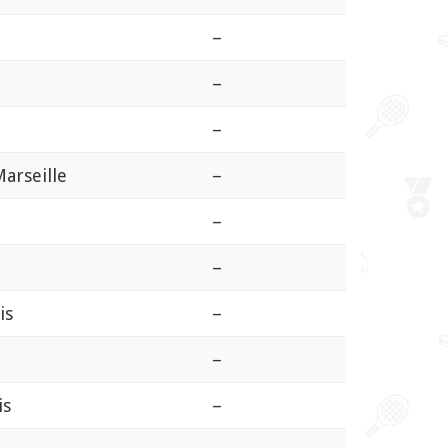
–
–
–
arseille
–
–
–
is
–
–
is
–