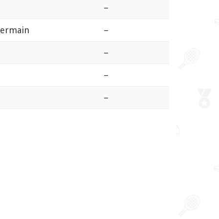
–
Germain
–
–
–
–