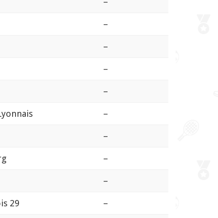
–
–
–
–
–
Lyonnais
–
–
rg
–
–
is 29
–