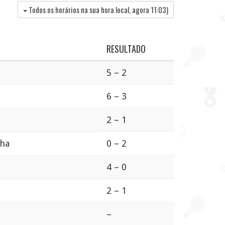
Todos os horários na sua hora local, agora
11:03
)
RESULTADO
5 – 2
6 – 3
2 – 1
aha
0 – 2
4 – 0
2 – 1
–