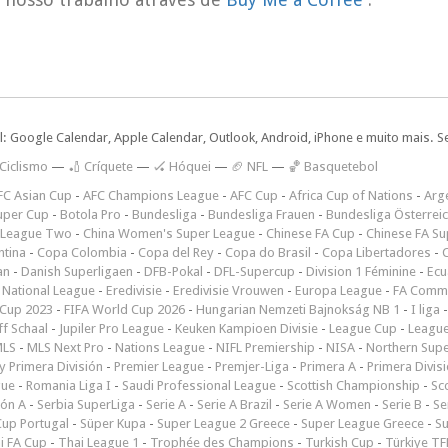
l: Google Calendar, Apple Calendar, Outlook, Android, iPhone e muito mais. S
 Ciclismo
—
🏏 Críquete
—
🏑 Hóquei
—
🏈 NFL
—
🏀 Basquetebol
FC Asian Cup
-
AFC Champions League
-
AFC Cup
-
Africa Cup of Nations
-
Arge
uper Cup
-
Botola Pro
-
Bundesliga
-
Bundesliga Frauen
-
Bundesliga Österrei
 League Two
-
China Women's Super League
-
Chinese FA Cup
-
Chinese FA Su
ntina
-
Copa Colombia
-
Copa del Rey
-
Copa do Brasil
-
Copa Libertadores
-
an
-
Danish Superligaen
-
DFB-Pokal
-
DFL-Supercup
-
Division 1 Féminine
-
Ecu
 National League
-
Eredivisie
-
Eredivisie Vrouwen
-
Europa League
-
FA Commu
Cup 2023
-
FIFA World Cup 2026
-
Hungarian Nemzeti Bajnokság NB 1
-
I liga
ff Schaal
-
Jupiler Pro League
-
Keuken Kampioen Divisie
-
League Cup
-
Leagu
LS
-
MLS Next Pro
-
Nations League
-
NIFL Premiership
-
NISA
-
Northern Sup
 Primera División
-
Premier League
-
Premjer-Liga
-
Primera A
-
Primera Divis
gue
-
Romania Liga I
-
Saudi Professional League
-
Scottish Championship
-
Sc
ión A
-
Serbia SuperLiga
-
Serie A
-
Serie A Brazil
-
Serie A Women
-
Serie B
-
Se
Cup Portugal
-
Süper Kupa
-
Super League 2 Greece
-
Super League Greece
-
S
i FA Cup
-
Thai League 1
-
Trophée des Champions
-
Turkish Cup
-
Türkiye TFF