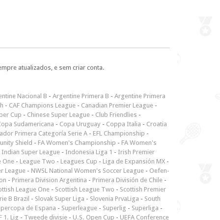
empre atualizados, e sem criar conta.
ntine Nacional B
-
Argentine Primera B
-
Argentine Primera
ch
-
CAF Champions League
-
Canadian Premier League
-
per Cup
-
Chinese Super League
-
Club Friendlies
-
Copa Sudamericana
-
Copa Uruguay
-
Coppa Italia
-
Croatia
ador Primera Categoría Serie A
-
EFL Championship
-
nity Shield
-
FA Women's Championship
-
FA Women's
-
Indian Super League
-
Indonesia Liga 1
-
Irish Premier
e One
-
League Two
-
Leagues Cup
-
Liga de Expansión MX
-
er League
-
NWSL National Women's Soccer League
-
Oefen-
ion
-
Primera Division Argentina
-
Primera División de Chile
-
ottish League One
-
Scottish League Two
-
Scottish Premier
rie B Brazil
-
Slovak Super Liga
-
Slovenia PrvaLiga
-
South
upercopa de Espana
-
Superleague
-
Superlig
-
Superliga
-
 1. Lig
-
Tweede divisie
-
U.S. Open Cup
-
UEFA Conference