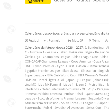
Calendários desportivos grátis para o seu calendário digita
F
utebol
—
🏎️ Formula 1
—
🏍 MotoGP
—
🎾 Ténis
—
🚴
Calendário de futebol época 2026 – 2027:
2. Bundesliga
-
A
C
-
Australia A-League
-
Beker
-
Beker van België
-
Belgian S
Česká Liga
-
Champions League
-
China League One
-
China
CONCACAF Champions League
-
Copa América
-
Copa Arge
HNL
-
Cymru Premier
-
Cyprus First Division
-
Damallsvensk
Egyptian Premier League
-
Ekstraklasa
-
Eliteserien
-
English
Super League
-
FIFA Club World Cup
-
FIFA Women's World 
Division
-
Israel Ligat Ha`Al
-
Japan - J1 League
-
Johan Cruij
Liga MX
-
Liga MX Femenil
-
Ligue 1
-
Ligue 2
-
Meistriliiga
-
M
interlands
-
Oefen-interlands Vrouwen
-
ÖFB-Cup
-
Paraguay
Primera División Femenina
-
Puchar Polski
-
Qatar Stars Lea
League
-
Scottish Women's Premier League
-
Segunda Divis
African Premier Division
-
South Korea - K League 1
-
Super 
Superpuchar Polski
-
Swedish Allsvenskan
-
Swiss Cup
-
Tha