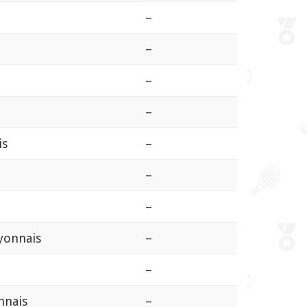
–
–
–
–
is
–
–
–
yonnais
–
–
nnais
–