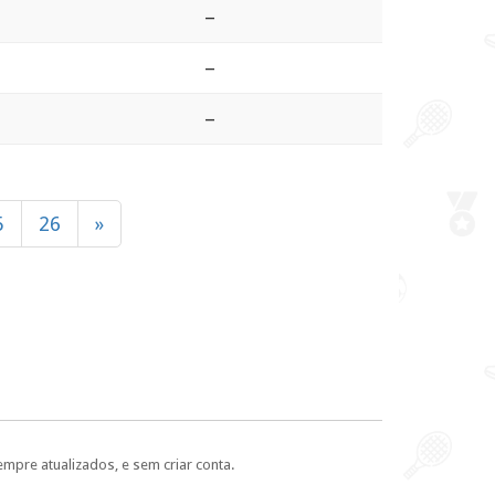
–
–
–
5
26
»
empre atualizados, e sem criar conta.