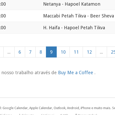
:00
Netanya - Hapoel Katamon
:00
Maccabi Petah Tikva - Beer Sheva
:00
H. Haifa - Hapoel Petah Tikva
...
6
7
8
9
10
11
12
...
2
o nosso trabalho através de
Buy Me a Coffee
.
l: Google Calendar, Apple Calendar, Outlook, Android, iPhone e muito mais. S