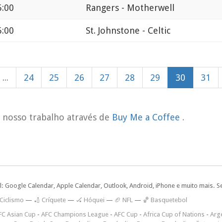
5:00
Rangers - Motherwell
5:00
St. Johnstone - Celtic
...
24
25
26
27
28
29
30
31
o nosso trabalho através de
Buy Me a Coffee
.
l: Google Calendar, Apple Calendar, Outlook, Android, iPhone e muito mais. S
 Ciclismo
—
🏏 Críquete
—
🏑 Hóquei
—
🏈 NFL
—
🏀 Basquetebol
FC Asian Cup
-
AFC Champions League
-
AFC Cup
-
Africa Cup of Nations
-
Arge