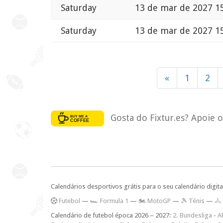
Saturday
13 de mar de 2027 1
Saturday
13 de mar de 2027 1
«
1
2
Gosta do Fixtur.es? Apoie 
Calendários desportivos grátis para o seu calendário digita
F
utebol
—
🏎️ Formula 1
—
🏍 MotoGP
—
🎾 Ténis
—
🚴
Calendário de futebol época 2026 – 2027:
2. Bundesliga
-
A