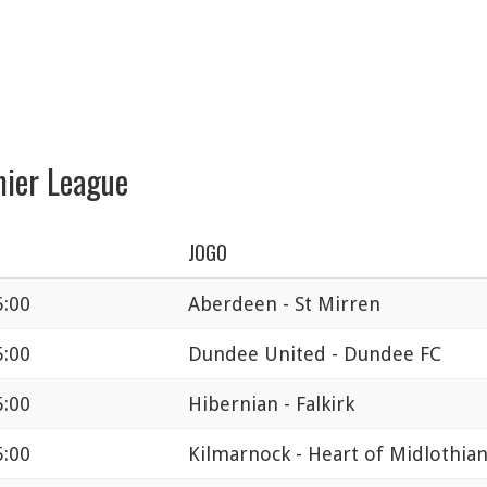
mier League
JOGO
5:00
Aberdeen - St Mirren
5:00
Dundee United - Dundee FC
5:00
Hibernian - Falkirk
5:00
Kilmarnock - Heart of Midlothia