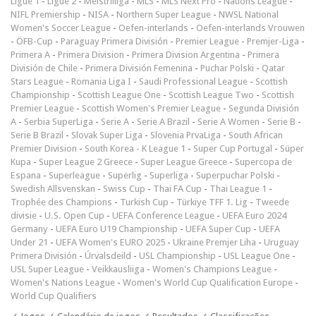
Ligue 1
-
Ligue 2
-
Meistriliiga
-
MLS
-
MLS Next Pro
-
Nations League
-
NIFL Premiership
-
NISA
-
Northern Super League
-
NWSL National
Women's Soccer League
-
Oefen-interlands
-
Oefen-interlands Vrouwen
-
ÖFB-Cup
-
Paraguay Primera División
-
Premier League
-
Premjer-Liga
-
Primera A
-
Primera Division
-
Primera Division Argentina
-
Primera
División de Chile
-
Primera División Femenina
-
Puchar Polski
-
Qatar
Stars League
-
Romania Liga I
-
Saudi Professional League
-
Scottish
Championship
-
Scottish League One
-
Scottish League Two
-
Scottish
Premier League
-
Scottish Women's Premier League
-
Segunda División
A
-
Serbia SuperLiga
-
Serie A
-
Serie A Brazil
-
Serie A Women
-
Serie B
-
Serie B Brazil
-
Slovak Super Liga
-
Slovenia PrvaLiga
-
South African
Premier Division
-
South Korea - K League 1
-
Super Cup Portugal
-
Süper
Kupa
-
Super League 2 Greece
-
Super League Greece
-
Supercopa de
Espana
-
Superleague
-
Superlig
-
Superliga
-
Superpuchar Polski
-
Swedish Allsvenskan
-
Swiss Cup
-
Thai FA Cup
-
Thai League 1
-
Trophée des Champions
-
Turkish Cup
-
Türkiye TFF 1. Lig
-
Tweede
divisie
-
U.S. Open Cup
-
UEFA Conference League
-
UEFA Euro 2024
Germany
-
UEFA Euro U19 Championship
-
UEFA Super Cup
-
UEFA
Under 21
-
UEFA Women's EURO 2025
-
Ukraine Premjer Liha
-
Uruguay
Primera División
-
Úrvalsdeild
-
USL Championship
-
USL League One
-
USL Super League
-
Veikkausliiga
-
Women's Champions League
-
Women's Nations League
-
Women's World Cup Qualification Europe
-
World Cup Qualifiers