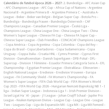
Calendário de futebol época 2026 – 2027:
2. Bundesliga
-
AFC Asian Cup
-
AFC Champions League
-
AFC Cup
-
Africa Cup of Nations
-
Argentine
Nacional B
-
Argentine Primera B
-
Argentine Primera C
-
Australia A-
League
-
Beker
-
Beker van België
-
Belgian Super Cup
-
Botola Pro
-
Bundesliga
-
Bundesliga Frauen
-
Bundesliga Österreich
-
CAF
Champions League
-
Canadian Premier League
-
Česká Liga
-
Champions League
-
China League One
-
China League Two
-
China
Women's Super League
-
Chinese FA Cup
-
Chinese FA Super Cup
-
Chinese Super League
-
Club Friendlies
-
CONCACAF Champions League
-
Copa América
-
Copa Argentina
-
Copa Colombia
-
Copa del Rey
-
Copa do Brasil
-
Copa Libertadores
-
Copa Sudamericana
-
Copa
Uruguay
-
Coppa Italia
-
Croatia HNL
-
Cymru Premier
-
Cyprus First
Division
-
Damallsvenskan
-
Danish Superligaen
-
DFB-Pokal
-
DFL-
Supercup
-
Division 1 Féminine
-
Ecuador Primera Categoría Serie A
-
EFL
Championship
-
Egyptian Premier League
-
Ekstraklasa
-
Eliteserien
-
English National League
-
Eredivisie
-
Eredivisie Vrouwen
-
Europa
League
-
FA Community Shield
-
FA Women's Championship
-
FA
Women's Super League
-
FIFA Club World Cup
-
FIFA Women's World
Cup 2023
-
FIFA World Cup 2026
-
Hungarian Nemzeti Bajnokság NB 1
-
I
liga
-
Indian Super League
-
Indonesia Liga 1
-
Irish Premier Division
-
Israel Ligat Ha`Al
-
Japan - J1 League
-
Johan Cruijff Schaal
-
Jupiler Pro
League
-
Keuken Kampioen Divisie
-
League Cup
-
League One
-
League
Two
-
Leagues Cup
-
Liga de Expansión MX
-
Liga MX
-
Liga MX Femenil
-