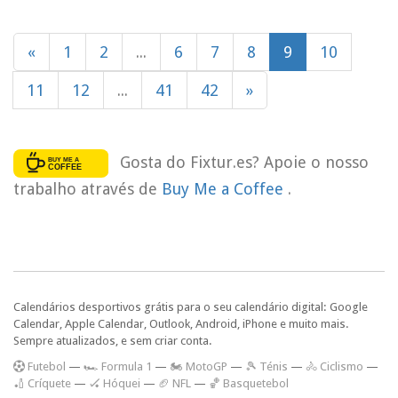
«
1
2
...
6
7
8
9
10
11
12
...
41
42
»
Gosta do Fixtur.es? Apoie o nosso
trabalho através de
Buy Me a Coffee
.
Calendários desportivos grátis para o seu calendário digital: Google
Calendar, Apple Calendar, Outlook, Android, iPhone e muito mais.
Sempre atualizados, e sem criar conta.
F
utebol
—
🏎️ Formula 1
—
🏍 MotoGP
—
🎾 Ténis
—
🚴 Ciclismo
—
🏏 Críquete
—
🏑 Hóquei
—
🏈 NFL
—
🏀 Basquetebol