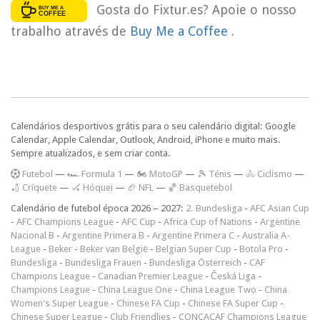
Gosta do Fixtur.es? Apoie o nosso
trabalho através de
Buy Me a Coffee
.
Calendários desportivos grátis para o seu calendário digital: Google
Calendar, Apple Calendar, Outlook, Android, iPhone e muito mais.
Sempre atualizados, e sem criar conta.
F
utebol
—
🏎️ Formula 1
—
🏍 MotoGP
—
🎾 Ténis
—
🚴 Ciclismo
—
🏏 Críquete
—
🏑 Hóquei
—
🏈 NFL
—
🏀 Basquetebol
Calendário de futebol época 2026 – 2027:
2. Bundesliga
-
AFC Asian Cup
-
AFC Champions League
-
AFC Cup
-
Africa Cup of Nations
-
Argentine
Nacional B
-
Argentine Primera B
-
Argentine Primera C
-
Australia A-
League
-
Beker
-
Beker van België
-
Belgian Super Cup
-
Botola Pro
-
Bundesliga
-
Bundesliga Frauen
-
Bundesliga Österreich
-
CAF
Champions League
-
Canadian Premier League
-
Česká Liga
-
Champions League
-
China League One
-
China League Two
-
China
Women's Super League
-
Chinese FA Cup
-
Chinese FA Super Cup
-
Chinese Super League
-
Club Friendlies
-
CONCACAF Champions League