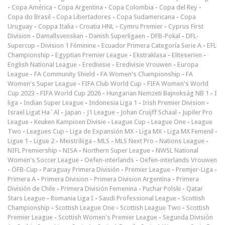
-
Copa América
-
Copa Argentina
-
Copa Colombia
-
Copa del Rey
-
Copa do Brasil
-
Copa Libertadores
-
Copa Sudamericana
-
Copa
Uruguay
-
Coppa Italia
-
Croatia HNL
-
Cymru Premier
-
Cyprus First
Division
-
Damallsvenskan
-
Danish Superligaen
-
DFB-Pokal
-
DFL-
Supercup
-
Division 1 Féminine
-
Ecuador Primera Categoría Serie A
-
EFL
Championship
-
Egyptian Premier League
-
Ekstraklasa
-
Eliteserien
-
English National League
-
Eredivisie
-
Eredivisie Vrouwen
-
Europa
League
-
FA Community Shield
-
FA Women's Championship
-
FA
Women's Super League
-
FIFA Club World Cup
-
FIFA Women's World
Cup 2023
-
FIFA World Cup 2026
-
Hungarian Nemzeti Bajnokság NB 1
-
I
liga
-
Indian Super League
-
Indonesia Liga 1
-
Irish Premier Division
-
Israel Ligat Ha`Al
-
Japan - J1 League
-
Johan Cruijff Schaal
-
Jupiler Pro
League
-
Keuken Kampioen Divisie
-
League Cup
-
League One
-
League
Two
-
Leagues Cup
-
Liga de Expansión MX
-
Liga MX
-
Liga MX Femenil
-
Ligue 1
-
Ligue 2
-
Meistriliiga
-
MLS
-
MLS Next Pro
-
Nations League
-
NIFL Premiership
-
NISA
-
Northern Super League
-
NWSL National
Women's Soccer League
-
Oefen-interlands
-
Oefen-interlands Vrouwen
-
ÖFB-Cup
-
Paraguay Primera División
-
Premier League
-
Premjer-Liga
-
Primera A
-
Primera Division
-
Primera Division Argentina
-
Primera
División de Chile
-
Primera División Femenina
-
Puchar Polski
-
Qatar
Stars League
-
Romania Liga I
-
Saudi Professional League
-
Scottish
Championship
-
Scottish League One
-
Scottish League Two
-
Scottish
Premier League
-
Scottish Women's Premier League
-
Segunda División