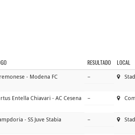
OGO
RESULTADO
LOCAL
remonese - Modena FC
–
Stadi
irtus Entella Chiavari - AC Cesena
–
Comun
ampdoria - SS Juve Stabia
–
Stadi