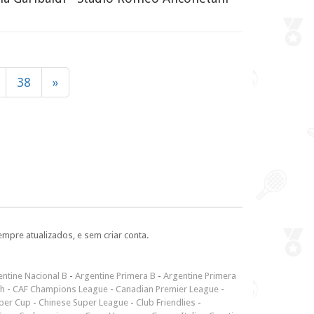
38
»
empre atualizados, e sem criar conta.
ntine Nacional B
-
Argentine Primera B
-
Argentine Primera
ch
-
CAF Champions League
-
Canadian Premier League
-
per Cup
-
Chinese Super League
-
Club Friendlies
-