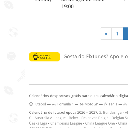
19:00
«
1
Gosta do Fixtur.es? Apoie 
Calendários desportivos grátis para o seu calendário digita
F
utebol
—
🏎️ Formula 1
—
🏍 MotoGP
—
🎾 Ténis
—
🚴
Calendário de futebol época 2026 – 2027:
2. Bundesliga
-
A
C
-
Australia A-League
-
Beker
-
Beker van België
-
Belgian S
Česká Liga
-
Champions League
-
China League One
-
China