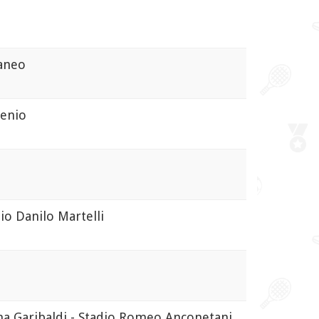
neo
enio
o Danilo Martelli
 Garibaldi - Stadio Romeo Anconetani