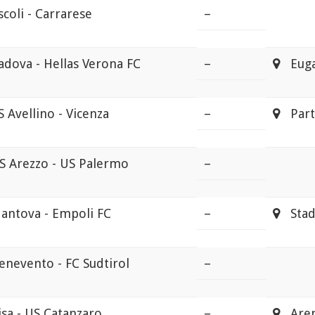
scoli - Carrarese
–
adova - Hellas Verona FC
–
Euga
S Avellino - Vicenza
–
Part
S Arezzo - US Palermo
–
antova - Empoli FC
–
Stadi
enevento - FC Sudtirol
–
isa - US Catanzaro
–
Arena