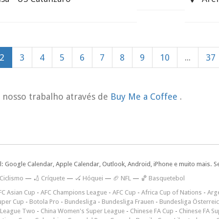
2
3
4
5
6
7
8
9
10
...
37
o nosso trabalho através de
Buy Me a Coffee
.
l: Google Calendar, Apple Calendar, Outlook, Android, iPhone e muito mais. S
 Ciclismo
—
🏏 Críquete
—
🏑 Hóquei
—
🏈 NFL
—
🏀 Basquetebol
FC Asian Cup
-
AFC Champions League
-
AFC Cup
-
Africa Cup of Nations
-
Arge
uper Cup
-
Botola Pro
-
Bundesliga
-
Bundesliga Frauen
-
Bundesliga Österrei
 League Two
-
China Women's Super League
-
Chinese FA Cup
-
Chinese FA Su