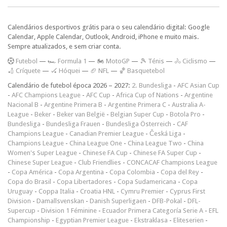
Calendários desportivos grátis para o seu calendário digital: Google
Calendar, Apple Calendar, Outlook, Android, iPhone e muito mais.
Sempre atualizados, e sem criar conta.
F
utebol
—
🏎️ Formula 1
—
🏍 MotoGP
—
🎾 Ténis
—
🚴 Ciclismo
—
🏏 Críquete
—
🏑 Hóquei
—
🏈 NFL
—
🏀 Basquetebol
Calendário de futebol época 2026 – 2027:
2. Bundesliga
-
AFC Asian Cup
-
AFC Champions League
-
AFC Cup
-
Africa Cup of Nations
-
Argentine
Nacional B
-
Argentine Primera B
-
Argentine Primera C
-
Australia A-
League
-
Beker
-
Beker van België
-
Belgian Super Cup
-
Botola Pro
-
Bundesliga
-
Bundesliga Frauen
-
Bundesliga Österreich
-
CAF
Champions League
-
Canadian Premier League
-
Česká Liga
-
Champions League
-
China League One
-
China League Two
-
China
Women's Super League
-
Chinese FA Cup
-
Chinese FA Super Cup
-
Chinese Super League
-
Club Friendlies
-
CONCACAF Champions League
-
Copa América
-
Copa Argentina
-
Copa Colombia
-
Copa del Rey
-
Copa do Brasil
-
Copa Libertadores
-
Copa Sudamericana
-
Copa
Uruguay
-
Coppa Italia
-
Croatia HNL
-
Cymru Premier
-
Cyprus First
Division
-
Damallsvenskan
-
Danish Superligaen
-
DFB-Pokal
-
DFL-
Supercup
-
Division 1 Féminine
-
Ecuador Primera Categoría Serie A
-
EFL
Championship
-
Egyptian Premier League
-
Ekstraklasa
-
Eliteserien
-