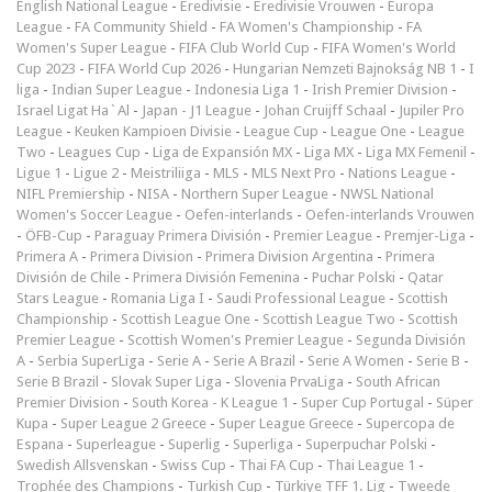
English National League
-
Eredivisie
-
Eredivisie Vrouwen
-
Europa
League
-
FA Community Shield
-
FA Women's Championship
-
FA
Women's Super League
-
FIFA Club World Cup
-
FIFA Women's World
Cup 2023
-
FIFA World Cup 2026
-
Hungarian Nemzeti Bajnokság NB 1
-
I
liga
-
Indian Super League
-
Indonesia Liga 1
-
Irish Premier Division
-
Israel Ligat Ha`Al
-
Japan - J1 League
-
Johan Cruijff Schaal
-
Jupiler Pro
League
-
Keuken Kampioen Divisie
-
League Cup
-
League One
-
League
Two
-
Leagues Cup
-
Liga de Expansión MX
-
Liga MX
-
Liga MX Femenil
-
Ligue 1
-
Ligue 2
-
Meistriliiga
-
MLS
-
MLS Next Pro
-
Nations League
-
NIFL Premiership
-
NISA
-
Northern Super League
-
NWSL National
Women's Soccer League
-
Oefen-interlands
-
Oefen-interlands Vrouwen
-
ÖFB-Cup
-
Paraguay Primera División
-
Premier League
-
Premjer-Liga
-
Primera A
-
Primera Division
-
Primera Division Argentina
-
Primera
División de Chile
-
Primera División Femenina
-
Puchar Polski
-
Qatar
Stars League
-
Romania Liga I
-
Saudi Professional League
-
Scottish
Championship
-
Scottish League One
-
Scottish League Two
-
Scottish
Premier League
-
Scottish Women's Premier League
-
Segunda División
A
-
Serbia SuperLiga
-
Serie A
-
Serie A Brazil
-
Serie A Women
-
Serie B
-
Serie B Brazil
-
Slovak Super Liga
-
Slovenia PrvaLiga
-
South African
Premier Division
-
South Korea - K League 1
-
Super Cup Portugal
-
Süper
Kupa
-
Super League 2 Greece
-
Super League Greece
-
Supercopa de
Espana
-
Superleague
-
Superlig
-
Superliga
-
Superpuchar Polski
-
Swedish Allsvenskan
-
Swiss Cup
-
Thai FA Cup
-
Thai League 1
-
Trophée des Champions
-
Turkish Cup
-
Türkiye TFF 1. Lig
-
Tweede