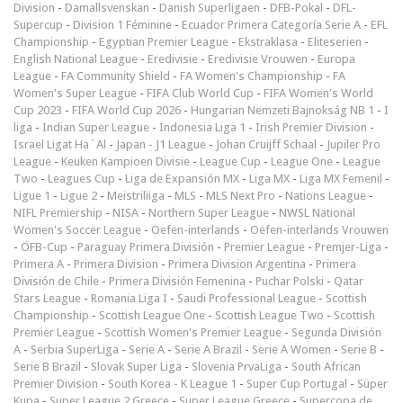
Division
-
Damallsvenskan
-
Danish Superligaen
-
DFB-Pokal
-
DFL-
Supercup
-
Division 1 Féminine
-
Ecuador Primera Categoría Serie A
-
EFL
Championship
-
Egyptian Premier League
-
Ekstraklasa
-
Eliteserien
-
English National League
-
Eredivisie
-
Eredivisie Vrouwen
-
Europa
League
-
FA Community Shield
-
FA Women's Championship
-
FA
Women's Super League
-
FIFA Club World Cup
-
FIFA Women's World
Cup 2023
-
FIFA World Cup 2026
-
Hungarian Nemzeti Bajnokság NB 1
-
I
liga
-
Indian Super League
-
Indonesia Liga 1
-
Irish Premier Division
-
Israel Ligat Ha`Al
-
Japan - J1 League
-
Johan Cruijff Schaal
-
Jupiler Pro
League
-
Keuken Kampioen Divisie
-
League Cup
-
League One
-
League
Two
-
Leagues Cup
-
Liga de Expansión MX
-
Liga MX
-
Liga MX Femenil
-
Ligue 1
-
Ligue 2
-
Meistriliiga
-
MLS
-
MLS Next Pro
-
Nations League
-
NIFL Premiership
-
NISA
-
Northern Super League
-
NWSL National
Women's Soccer League
-
Oefen-interlands
-
Oefen-interlands Vrouwen
-
ÖFB-Cup
-
Paraguay Primera División
-
Premier League
-
Premjer-Liga
-
Primera A
-
Primera Division
-
Primera Division Argentina
-
Primera
División de Chile
-
Primera División Femenina
-
Puchar Polski
-
Qatar
Stars League
-
Romania Liga I
-
Saudi Professional League
-
Scottish
Championship
-
Scottish League One
-
Scottish League Two
-
Scottish
Premier League
-
Scottish Women's Premier League
-
Segunda División
A
-
Serbia SuperLiga
-
Serie A
-
Serie A Brazil
-
Serie A Women
-
Serie B
-
Serie B Brazil
-
Slovak Super Liga
-
Slovenia PrvaLiga
-
South African
Premier Division
-
South Korea - K League 1
-
Super Cup Portugal
-
Süper
Kupa
-
Super League 2 Greece
-
Super League Greece
-
Supercopa de