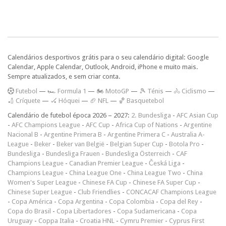
Calendários desportivos grátis para o seu calendário digital: Google
Calendar, Apple Calendar, Outlook, Android, iPhone e muito mais.
Sempre atualizados, e sem criar conta.
F
utebol
—
🏎️ Formula 1
—
🏍 MotoGP
—
🎾 Ténis
—
🚴 Ciclismo
—
🏏 Críquete
—
🏑 Hóquei
—
🏈 NFL
—
🏀 Basquetebol
Calendário de futebol época 2026 – 2027:
2. Bundesliga
-
AFC Asian Cup
-
AFC Champions League
-
AFC Cup
-
Africa Cup of Nations
-
Argentine
Nacional B
-
Argentine Primera B
-
Argentine Primera C
-
Australia A-
League
-
Beker
-
Beker van België
-
Belgian Super Cup
-
Botola Pro
-
Bundesliga
-
Bundesliga Frauen
-
Bundesliga Österreich
-
CAF
Champions League
-
Canadian Premier League
-
Česká Liga
-
Champions League
-
China League One
-
China League Two
-
China
Women's Super League
-
Chinese FA Cup
-
Chinese FA Super Cup
-
Chinese Super League
-
Club Friendlies
-
CONCACAF Champions League
-
Copa América
-
Copa Argentina
-
Copa Colombia
-
Copa del Rey
-
Copa do Brasil
-
Copa Libertadores
-
Copa Sudamericana
-
Copa
Uruguay
-
Coppa Italia
-
Croatia HNL
-
Cymru Premier
-
Cyprus First