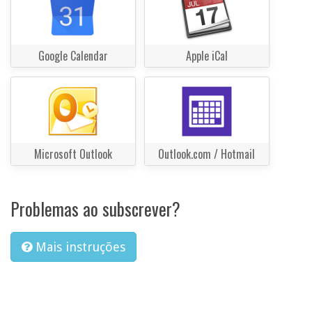
Google Calendar
Apple iCal
Microsoft Outlook
Outlook.com / Hotmail
Problemas ao subscrever?
Mais instruções