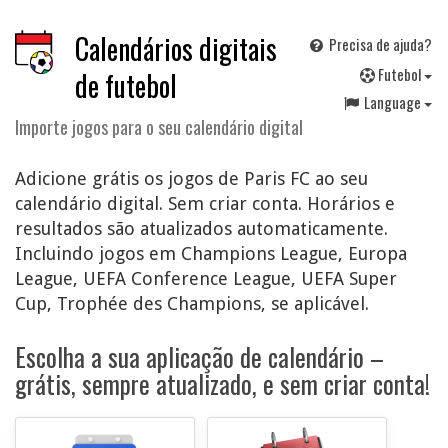
Calendários digitais
Precisa de ajuda?
F
utebol
de futebol
Language
Importe jogos para o seu calendário digital
Adicione grátis os jogos de Paris FC ao seu
calendário digital. Sem criar conta. Horários e
resultados são atualizados automaticamente.
Incluindo jogos em Champions League, Europa
League, UEFA Conference League, UEFA Super
Cup, Trophée des Champions, se aplicável.
Escolha a sua aplicação de calendário –
grátis, sempre atualizado, e sem criar conta!