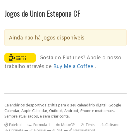
Jogos de Union Estepona CF
Ainda não há jogos disponíveis
Gosta do Fixtur.es? Apoie o nosso
trabalho através de
Buy Me a Coffee
.
Calendários desportivos grátis para o seu calendário digital: Google
Calendar, Apple Calendar, Outlook, Android, iPhone e muito mais.
Sempre atualizados, e sem criar conta.
F
utebol
—
🏎️ Formula 1
—
🏍 MotoGP
—
🎾 Ténis
—
🚴 Ciclismo
—
🏏 Críquete
—
🏑 Hóquei
—
🏈 NFL
—
🏀 Basquetebol