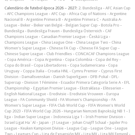
Calendário de futebol época 2026 – 2027:
2. Bundesliga
-
AFC Asian Cup
-
AFC Champions League
-
AFC Cup
-
Africa Cup of Nations
-
Argentine
Nacional B
-
Argentine Primera B
-
Argentine Primera C
-
Australia A-
League
-
Beker
-
Beker van België
-
Belgian Super Cup
-
Botola Pro
-
Bundesliga
-
Bundesliga Frauen
-
Bundesliga Österreich
-
CAF
Champions League
-
Canadian Premier League
-
Česká Liga
-
Champions League
-
China League One
-
China League Two
-
China
Women's Super League
-
Chinese FA Cup
-
Chinese FA Super Cup
-
Chinese Super League
-
Club Friendlies
-
CONCACAF Champions League
-
Copa América
-
Copa Argentina
-
Copa Colombia
-
Copa del Rey
-
Copa do Brasil
-
Copa Libertadores
-
Copa Sudamericana
-
Copa
Uruguay
-
Coppa Italia
-
Croatia HNL
-
Cymru Premier
-
Cyprus First
Division
-
Damallsvenskan
-
Danish Superligaen
-
DFB-Pokal
-
DFL-
Supercup
-
Division 1 Féminine
-
Ecuador Primera Categoría Serie A
-
EFL
Championship
-
Egyptian Premier League
-
Ekstraklasa
-
Eliteserien
-
English National League
-
Eredivisie
-
Eredivisie Vrouwen
-
Europa
League
-
FA Community Shield
-
FA Women's Championship
-
FA
Women's Super League
-
FIFA Club World Cup
-
FIFA Women's World
Cup 2023
-
FIFA World Cup 2026
-
Hungarian Nemzeti Bajnokság NB 1
-
I
liga
-
Indian Super League
-
Indonesia Liga 1
-
Irish Premier Division
-
Israel Ligat Ha`Al
-
Japan - J1 League
-
Johan Cruijff Schaal
-
Jupiler Pro
League
-
Keuken Kampioen Divisie
-
League Cup
-
League One
-
League
Two
-
Leagues Cup
-
Liga de Expansión MX
-
Liga MX
-
Liga MX Femenil
-