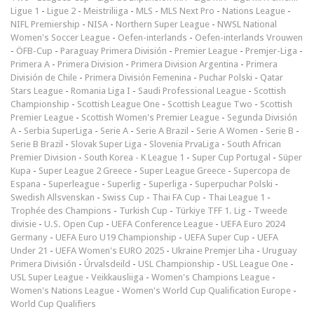
Ligue 1
-
Ligue 2
-
Meistriliiga
-
MLS
-
MLS Next Pro
-
Nations League
-
NIFL Premiership
-
NISA
-
Northern Super League
-
NWSL National
Women's Soccer League
-
Oefen-interlands
-
Oefen-interlands Vrouwen
-
ÖFB-Cup
-
Paraguay Primera División
-
Premier League
-
Premjer-Liga
-
Primera A
-
Primera Division
-
Primera Division Argentina
-
Primera
División de Chile
-
Primera División Femenina
-
Puchar Polski
-
Qatar
Stars League
-
Romania Liga I
-
Saudi Professional League
-
Scottish
Championship
-
Scottish League One
-
Scottish League Two
-
Scottish
Premier League
-
Scottish Women's Premier League
-
Segunda División
A
-
Serbia SuperLiga
-
Serie A
-
Serie A Brazil
-
Serie A Women
-
Serie B
-
Serie B Brazil
-
Slovak Super Liga
-
Slovenia PrvaLiga
-
South African
Premier Division
-
South Korea - K League 1
-
Super Cup Portugal
-
Süper
Kupa
-
Super League 2 Greece
-
Super League Greece
-
Supercopa de
Espana
-
Superleague
-
Superlig
-
Superliga
-
Superpuchar Polski
-
Swedish Allsvenskan
-
Swiss Cup
-
Thai FA Cup
-
Thai League 1
-
Trophée des Champions
-
Turkish Cup
-
Türkiye TFF 1. Lig
-
Tweede
divisie
-
U.S. Open Cup
-
UEFA Conference League
-
UEFA Euro 2024
Germany
-
UEFA Euro U19 Championship
-
UEFA Super Cup
-
UEFA
Under 21
-
UEFA Women's EURO 2025
-
Ukraine Premjer Liha
-
Uruguay
Primera División
-
Úrvalsdeild
-
USL Championship
-
USL League One
-
USL Super League
-
Veikkausliiga
-
Women's Champions League
-
Women's Nations League
-
Women's World Cup Qualification Europe
-
World Cup Qualifiers