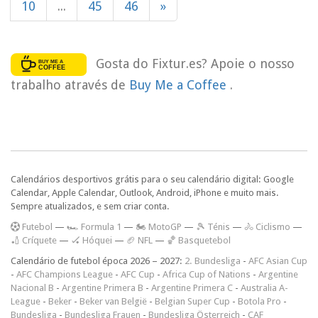
10
...
45
46
»
Gosta do Fixtur.es? Apoie o nosso
trabalho através de
Buy Me a Coffee
.
Calendários desportivos grátis para o seu calendário digital: Google
Calendar, Apple Calendar, Outlook, Android, iPhone e muito mais.
Sempre atualizados, e sem criar conta.
F
utebol
—
🏎️ Formula 1
—
🏍 MotoGP
—
🎾 Ténis
—
🚴 Ciclismo
—
🏏 Críquete
—
🏑 Hóquei
—
🏈 NFL
—
🏀 Basquetebol
Calendário de futebol época 2026 – 2027:
2. Bundesliga
-
AFC Asian Cup
-
AFC Champions League
-
AFC Cup
-
Africa Cup of Nations
-
Argentine
Nacional B
-
Argentine Primera B
-
Argentine Primera C
-
Australia A-
League
-
Beker
-
Beker van België
-
Belgian Super Cup
-
Botola Pro
-
Bundesliga
-
Bundesliga Frauen
-
Bundesliga Österreich
-
CAF