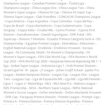
Champions League
-
Canadian Premier League
-
Česká Liga
-
Champions League
-
China League One
-
China League Two
-
China
Women's Super League
-
Chinese FA Cup
-
Chinese FA Super Cup
-
Chinese Super League
-
Club Friendlies
-
CONCACAF Champions League
-
Copa América
-
Copa Argentina
-
Copa Colombia
-
Copa del Rey
-
Copa do Brasil
-
Copa Libertadores
-
Copa Sudamericana
-
Copa
Uruguay
-
Coppa Italia
-
Croatia HNL
-
Cymru Premier
-
Cyprus First
Division
-
Damallsvenskan
-
Danish Superligaen
-
DFB-Pokal
-
DFL-
Supercup
-
Division 1 Féminine
-
Ecuador Primera Categoría Serie A
-
EFL
Championship
-
Egyptian Premier League
-
Ekstraklasa
-
Eliteserien
-
English National League
-
Eredivisie
-
Eredivisie Vrouwen
-
Europa
League
-
FA Community Shield
-
FA Women's Championship
-
FA
Women's Super League
-
FIFA Club World Cup
-
FIFA Women's World
Cup 2023
-
FIFA World Cup 2026
-
Hungarian Nemzeti Bajnokság NB 1
-
I
liga
-
Indian Super League
-
Indonesia Liga 1
-
Irish Premier Division
-
Israel Ligat Ha`Al
-
Japan - J1 League
-
Johan Cruijff Schaal
-
Jupiler Pro
League
-
Keuken Kampioen Divisie
-
League Cup
-
League One
-
League
Two
-
Leagues Cup
-
Liga de Expansión MX
-
Liga MX
-
Liga MX Femenil
-
Ligue 1
-
Ligue 2
-
Meistriliiga
-
MLS
-
MLS Next Pro
-
Nations League
-
NIFL Premiership
-
NISA
-
Northern Super League
-
NWSL National
Women's Soccer League
-
Oefen-interlands
-
Oefen-interlands Vrouwen
-
ÖFB-Cup
-
Paraguay Primera División
-
Premier League
-
Premjer-Liga
-
Primera A
-
Primera Division
-
Primera Division Argentina
-
Primera