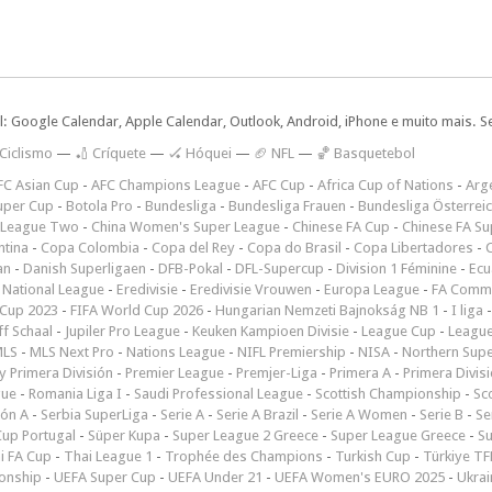
l: Google Calendar, Apple Calendar, Outlook, Android, iPhone e muito mais. S
 Ciclismo
—
🏏 Críquete
—
🏑 Hóquei
—
🏈 NFL
—
🏀 Basquetebol
FC Asian Cup
-
AFC Champions League
-
AFC Cup
-
Africa Cup of Nations
-
Arge
uper Cup
-
Botola Pro
-
Bundesliga
-
Bundesliga Frauen
-
Bundesliga Österrei
 League Two
-
China Women's Super League
-
Chinese FA Cup
-
Chinese FA Su
ntina
-
Copa Colombia
-
Copa del Rey
-
Copa do Brasil
-
Copa Libertadores
-
an
-
Danish Superligaen
-
DFB-Pokal
-
DFL-Supercup
-
Division 1 Féminine
-
Ecu
 National League
-
Eredivisie
-
Eredivisie Vrouwen
-
Europa League
-
FA Commu
Cup 2023
-
FIFA World Cup 2026
-
Hungarian Nemzeti Bajnokság NB 1
-
I liga
ff Schaal
-
Jupiler Pro League
-
Keuken Kampioen Divisie
-
League Cup
-
Leagu
LS
-
MLS Next Pro
-
Nations League
-
NIFL Premiership
-
NISA
-
Northern Sup
 Primera División
-
Premier League
-
Premjer-Liga
-
Primera A
-
Primera Divis
gue
-
Romania Liga I
-
Saudi Professional League
-
Scottish Championship
-
Sc
ión A
-
Serbia SuperLiga
-
Serie A
-
Serie A Brazil
-
Serie A Women
-
Serie B
-
Se
Cup Portugal
-
Süper Kupa
-
Super League 2 Greece
-
Super League Greece
-
S
i FA Cup
-
Thai League 1
-
Trophée des Champions
-
Turkish Cup
-
Türkiye TFF
onship
-
UEFA Super Cup
-
UEFA Under 21
-
UEFA Women's EURO 2025
-
Ukrai