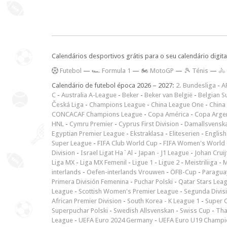
Calendários desportivos grátis para o seu calendário digita
F
utebol
—
🏎️ Formula 1
—
🏍 MotoGP
—
🎾 Ténis
—
🚴
Calendário de futebol época 2026 – 2027:
2. Bundesliga
-
A
C
-
Australia A-League
-
Beker
-
Beker van België
-
Belgian S
Česká Liga
-
Champions League
-
China League One
-
China
CONCACAF Champions League
-
Copa América
-
Copa Arge
HNL
-
Cymru Premier
-
Cyprus First Division
-
Damallsvensk
Egyptian Premier League
-
Ekstraklasa
-
Eliteserien
-
English
Super League
-
FIFA Club World Cup
-
FIFA Women's World 
Division
-
Israel Ligat Ha`Al
-
Japan - J1 League
-
Johan Cruij
Liga MX
-
Liga MX Femenil
-
Ligue 1
-
Ligue 2
-
Meistriliiga
-
M
interlands
-
Oefen-interlands Vrouwen
-
ÖFB-Cup
-
Paraguay
Primera División Femenina
-
Puchar Polski
-
Qatar Stars Lea
League
-
Scottish Women's Premier League
-
Segunda Divis
African Premier Division
-
South Korea - K League 1
-
Super 
Superpuchar Polski
-
Swedish Allsvenskan
-
Swiss Cup
-
Tha
League
-
UEFA Euro 2024 Germany
-
UEFA Euro U19 Champi