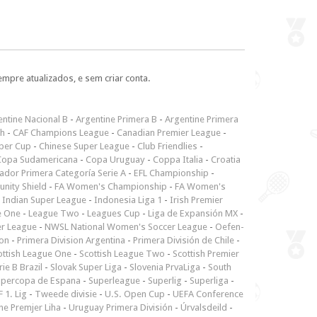
empre atualizados, e sem criar conta.
ntine Nacional B
-
Argentine Primera B
-
Argentine Primera
ch
-
CAF Champions League
-
Canadian Premier League
-
per Cup
-
Chinese Super League
-
Club Friendlies
-
Copa Sudamericana
-
Copa Uruguay
-
Coppa Italia
-
Croatia
ador Primera Categoría Serie A
-
EFL Championship
-
nity Shield
-
FA Women's Championship
-
FA Women's
-
Indian Super League
-
Indonesia Liga 1
-
Irish Premier
e One
-
League Two
-
Leagues Cup
-
Liga de Expansión MX
-
er League
-
NWSL National Women's Soccer League
-
Oefen-
ion
-
Primera Division Argentina
-
Primera División de Chile
-
ottish League One
-
Scottish League Two
-
Scottish Premier
rie B Brazil
-
Slovak Super Liga
-
Slovenia PrvaLiga
-
South
upercopa de Espana
-
Superleague
-
Superlig
-
Superliga
-
 1. Lig
-
Tweede divisie
-
U.S. Open Cup
-
UEFA Conference
ne Premjer Liha
-
Uruguay Primera División
-
Úrvalsdeild
-