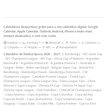
Calendários desportivos grátis para o seu calendário digital: Google
Calendar, Apple Calendar, Outlook, Android, iPhone e muito mais.
Sempre atualizados, e sem criar conta.
F
utebol
—
🏎️ Formula 1
—
🏍 MotoGP
—
🎾 Ténis
—
🚴 Ciclismo
—
🏏 Críquete
—
🏑 Hóquei
—
🏈 NFL
—
🏀 Basquetebol
Calendário de futebol época 2026 – 2027:
2. Bundesliga
-
AFC Asian Cup
-
AFC Champions League
-
AFC Cup
-
Africa Cup of Nations
-
Argentine
Nacional B
-
Argentine Primera B
-
Argentine Primera C
-
Australia A-
League
-
Beker
-
Beker van België
-
Belgian Super Cup
-
Botola Pro
-
Bundesliga
-
Bundesliga Frauen
-
Bundesliga Österreich
-
CAF
Champions League
-
Canadian Premier League
-
Česká Liga
-
Champions League
-
China League One
-
China League Two
-
China
Women's Super League
-
Chinese FA Cup
-
Chinese FA Super Cup
-
Chinese Super League
-
Club Friendlies
-
CONCACAF Champions League
-
Copa América
-
Copa Argentina
-
Copa Colombia
-
Copa del Rey
-
Copa do Brasil
-
Copa Libertadores
-
Copa Sudamericana
-
Copa
Uruguay
-
Coppa Italia
-
Croatia HNL
-
Cymru Premier
-
Cyprus First