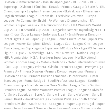
Division
-
Damallsvenskan
-
Danish Superligaen
-
DFB-Pokal
-
DFL-
Supercup
-
Division 1 Féminine
-
Ecuador Primera Categoría Serie A
-
EFL
Championship
-
Egyptian Premier League
-
Ekstraklasa
-
Eliteserien
-
English National League
-
Eredivisie
-
Eredivisie Vrouwen
-
Europa
League
-
FA Community Shield
-
FA Women's Championship
-
FA
Women's Super League
-
FIFA Club World Cup
-
FIFA Women's World
Cup 2023
-
FIFA World Cup 2026
-
Hungarian Nemzeti Bajnokság NB 1
-
I
liga
-
Indian Super League
-
Indonesia Liga 1
-
Irish Premier Division
-
Israel Ligat Ha`Al
-
Japan - J1 League
-
Johan Cruijff Schaal
-
Jupiler Pro
League
-
Keuken Kampioen Divisie
-
League Cup
-
League One
-
League
Two
-
Leagues Cup
-
Liga de Expansión MX
-
Liga MX
-
Liga MX Femenil
-
Ligue 1
-
Ligue 2
-
Meistriliiga
-
MLS
-
MLS Next Pro
-
Nations League
-
NIFL Premiership
-
NISA
-
Northern Super League
-
NWSL National
Women's Soccer League
-
Oefen-interlands
-
Oefen-interlands Vrouwen
-
ÖFB-Cup
-
Paraguay Primera División
-
Premier League
-
Premjer-Liga
-
Primera A
-
Primera Division
-
Primera Division Argentina
-
Primera
División de Chile
-
Primera División Femenina
-
Puchar Polski
-
Qatar
Stars League
-
Romania Liga I
-
Saudi Professional League
-
Scottish
Championship
-
Scottish League One
-
Scottish League Two
-
Scottish
Premier League
-
Scottish Women's Premier League
-
Segunda División
A
-
Serbia SuperLiga
-
Serie A
-
Serie A Brazil
-
Serie A Women
-
Serie B
-
Serie B Brazil
-
Slovak Super Liga
-
Slovenia PrvaLiga
-
South African
Premier Division
-
South Korea - K League 1
-
Super Cup Portugal
-
Süper
Kupa
-
Super League 2 Greece
-
Super League Greece
-
Supercopa de