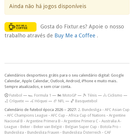
Ainda não há jogos disponíveis
Gosta do Fixtur.es? Apoie o nosso
trabalho através de
Buy Me a Coffee
.
Calendários desportivos grátis para o seu calendário digital: Google
Calendar, Apple Calendar, Outlook, Android, iPhone e muito mais.
Sempre atualizados, e sem criar conta.
F
utebol
—
🏎️ Formula 1
—
🏍 MotoGP
—
🎾 Ténis
—
🚴 Ciclismo
—
🏏 Críquete
—
🏑 Hóquei
—
🏈 NFL
—
🏀 Basquetebol
Calendário de futebol época 2026 – 2027:
2. Bundesliga
-
AFC Asian Cup
-
AFC Champions League
-
AFC Cup
-
Africa Cup of Nations
-
Argentine
Nacional B
-
Argentine Primera B
-
Argentine Primera C
-
Australia A-
League
-
Beker
-
Beker van België
-
Belgian Super Cup
-
Botola Pro
-
Bundesliga
-
Bundesliga Frauen
-
Bundesliga Österreich
-
CAF