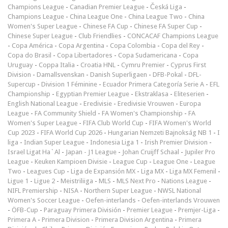
Champions League
-
Canadian Premier League
-
Česká Liga
-
Champions League
-
China League One
-
China League Two
-
China
Women's Super League
-
Chinese FA Cup
-
Chinese FA Super Cup
-
Chinese Super League
-
Club Friendlies
-
CONCACAF Champions League
-
Copa América
-
Copa Argentina
-
Copa Colombia
-
Copa del Rey
-
Copa do Brasil
-
Copa Libertadores
-
Copa Sudamericana
-
Copa
Uruguay
-
Coppa Italia
-
Croatia HNL
-
Cymru Premier
-
Cyprus First
Division
-
Damallsvenskan
-
Danish Superligaen
-
DFB-Pokal
-
DFL-
Supercup
-
Division 1 Féminine
-
Ecuador Primera Categoría Serie A
-
EFL
Championship
-
Egyptian Premier League
-
Ekstraklasa
-
Eliteserien
-
English National League
-
Eredivisie
-
Eredivisie Vrouwen
-
Europa
League
-
FA Community Shield
-
FA Women's Championship
-
FA
Women's Super League
-
FIFA Club World Cup
-
FIFA Women's World
Cup 2023
-
FIFA World Cup 2026
-
Hungarian Nemzeti Bajnokság NB 1
-
I
liga
-
Indian Super League
-
Indonesia Liga 1
-
Irish Premier Division
-
Israel Ligat Ha`Al
-
Japan - J1 League
-
Johan Cruijff Schaal
-
Jupiler Pro
League
-
Keuken Kampioen Divisie
-
League Cup
-
League One
-
League
Two
-
Leagues Cup
-
Liga de Expansión MX
-
Liga MX
-
Liga MX Femenil
-
Ligue 1
-
Ligue 2
-
Meistriliiga
-
MLS
-
MLS Next Pro
-
Nations League
-
NIFL Premiership
-
NISA
-
Northern Super League
-
NWSL National
Women's Soccer League
-
Oefen-interlands
-
Oefen-interlands Vrouwen
-
ÖFB-Cup
-
Paraguay Primera División
-
Premier League
-
Premjer-Liga
-
Primera A
-
Primera Division
-
Primera Division Argentina
-
Primera