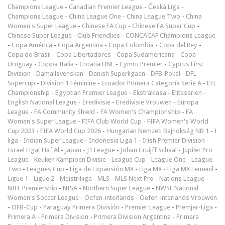
Champions League
-
Canadian Premier League
-
Česká Liga
-
Champions League
-
China League One
-
China League Two
-
China
Women's Super League
-
Chinese FA Cup
-
Chinese FA Super Cup
-
Chinese Super League
-
Club Friendlies
-
CONCACAF Champions League
-
Copa América
-
Copa Argentina
-
Copa Colombia
-
Copa del Rey
-
Copa do Brasil
-
Copa Libertadores
-
Copa Sudamericana
-
Copa
Uruguay
-
Coppa Italia
-
Croatia HNL
-
Cymru Premier
-
Cyprus First
Division
-
Damallsvenskan
-
Danish Superligaen
-
DFB-Pokal
-
DFL-
Supercup
-
Division 1 Féminine
-
Ecuador Primera Categoría Serie A
-
EFL
Championship
-
Egyptian Premier League
-
Ekstraklasa
-
Eliteserien
-
English National League
-
Eredivisie
-
Eredivisie Vrouwen
-
Europa
League
-
FA Community Shield
-
FA Women's Championship
-
FA
Women's Super League
-
FIFA Club World Cup
-
FIFA Women's World
Cup 2023
-
FIFA World Cup 2026
-
Hungarian Nemzeti Bajnokság NB 1
-
I
liga
-
Indian Super League
-
Indonesia Liga 1
-
Irish Premier Division
-
Israel Ligat Ha`Al
-
Japan - J1 League
-
Johan Cruijff Schaal
-
Jupiler Pro
League
-
Keuken Kampioen Divisie
-
League Cup
-
League One
-
League
Two
-
Leagues Cup
-
Liga de Expansión MX
-
Liga MX
-
Liga MX Femenil
-
Ligue 1
-
Ligue 2
-
Meistriliiga
-
MLS
-
MLS Next Pro
-
Nations League
-
NIFL Premiership
-
NISA
-
Northern Super League
-
NWSL National
Women's Soccer League
-
Oefen-interlands
-
Oefen-interlands Vrouwen
-
ÖFB-Cup
-
Paraguay Primera División
-
Premier League
-
Premjer-Liga
-
Primera A
-
Primera Division
-
Primera Division Argentina
-
Primera