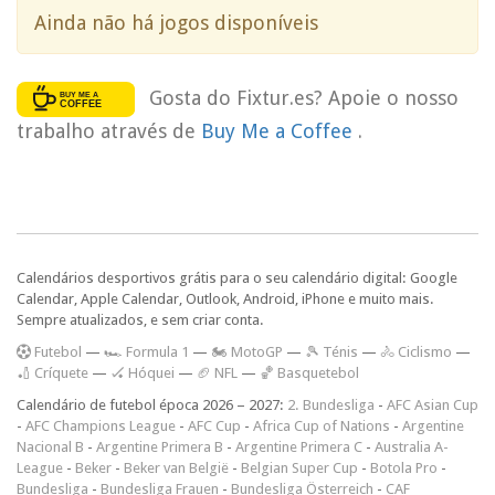
Ainda não há jogos disponíveis
Gosta do Fixtur.es? Apoie o nosso
trabalho através de
Buy Me a Coffee
.
Calendários desportivos grátis para o seu calendário digital: Google
Calendar, Apple Calendar, Outlook, Android, iPhone e muito mais.
Sempre atualizados, e sem criar conta.
F
utebol
—
🏎️ Formula 1
—
🏍 MotoGP
—
🎾 Ténis
—
🚴 Ciclismo
—
🏏 Críquete
—
🏑 Hóquei
—
🏈 NFL
—
🏀 Basquetebol
Calendário de futebol época 2026 – 2027:
2. Bundesliga
-
AFC Asian Cup
-
AFC Champions League
-
AFC Cup
-
Africa Cup of Nations
-
Argentine
Nacional B
-
Argentine Primera B
-
Argentine Primera C
-
Australia A-
League
-
Beker
-
Beker van België
-
Belgian Super Cup
-
Botola Pro
-
Bundesliga
-
Bundesliga Frauen
-
Bundesliga Österreich
-
CAF