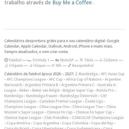
trabalho através de
Buy Me a Coffee
.
Calendários desportivos grátis para o seu calendário digital: Google
Calendar, Apple Calendar, Outlook, Android, iPhone e muito mais.
Sempre atualizados, e sem criar conta.
F
utebol
—
🏎️ Formula 1
—
🏍 MotoGP
—
🎾 Ténis
—
🚴 Ciclismo
—
🏏 Críquete
—
🏑 Hóquei
—
🏈 NFL
—
🏀 Basquetebol
Calendário de futebol época 2026 – 2027:
2. Bundesliga
-
AFC Asian Cup
-
AFC Champions League
-
AFC Cup
-
Africa Cup of Nations
-
Argentine
Nacional B
-
Argentine Primera B
-
Argentine Primera C
-
Australia A-
League
-
Beker
-
Beker van België
-
Belgian Super Cup
-
Botola Pro
-
Bundesliga
-
Bundesliga Frauen
-
Bundesliga Österreich
-
CAF
Champions League
-
Canadian Premier League
-
Česká Liga
-
Champions League
-
China League One
-
China League Two
-
China
Women's Super League
-
Chinese FA Cup
-
Chinese FA Super Cup
-
Chinese Super League
-
Club Friendlies
-
CONCACAF Champions League
-
Copa América
-
Copa Argentina
-
Copa Colombia
-
Copa del Rey
-
Copa do Brasil
-
Copa Libertadores
-
Copa Sudamericana
-
Copa