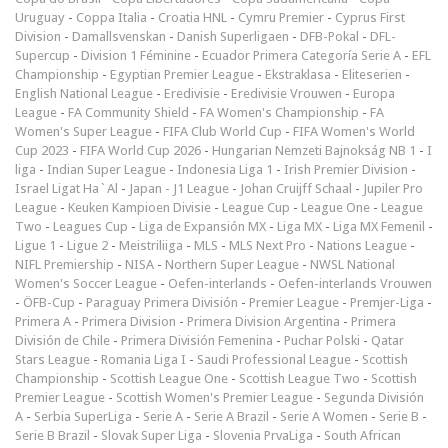
Uruguay
-
Coppa Italia
-
Croatia HNL
-
Cymru Premier
-
Cyprus First
Division
-
Damallsvenskan
-
Danish Superligaen
-
DFB-Pokal
-
DFL-
Supercup
-
Division 1 Féminine
-
Ecuador Primera Categoría Serie A
-
EFL
Championship
-
Egyptian Premier League
-
Ekstraklasa
-
Eliteserien
-
English National League
-
Eredivisie
-
Eredivisie Vrouwen
-
Europa
League
-
FA Community Shield
-
FA Women's Championship
-
FA
Women's Super League
-
FIFA Club World Cup
-
FIFA Women's World
Cup 2023
-
FIFA World Cup 2026
-
Hungarian Nemzeti Bajnokság NB 1
-
I
liga
-
Indian Super League
-
Indonesia Liga 1
-
Irish Premier Division
-
Israel Ligat Ha`Al
-
Japan - J1 League
-
Johan Cruijff Schaal
-
Jupiler Pro
League
-
Keuken Kampioen Divisie
-
League Cup
-
League One
-
League
Two
-
Leagues Cup
-
Liga de Expansión MX
-
Liga MX
-
Liga MX Femenil
-
Ligue 1
-
Ligue 2
-
Meistriliiga
-
MLS
-
MLS Next Pro
-
Nations League
-
NIFL Premiership
-
NISA
-
Northern Super League
-
NWSL National
Women's Soccer League
-
Oefen-interlands
-
Oefen-interlands Vrouwen
-
ÖFB-Cup
-
Paraguay Primera División
-
Premier League
-
Premjer-Liga
-
Primera A
-
Primera Division
-
Primera Division Argentina
-
Primera
División de Chile
-
Primera División Femenina
-
Puchar Polski
-
Qatar
Stars League
-
Romania Liga I
-
Saudi Professional League
-
Scottish
Championship
-
Scottish League One
-
Scottish League Two
-
Scottish
Premier League
-
Scottish Women's Premier League
-
Segunda División
A
-
Serbia SuperLiga
-
Serie A
-
Serie A Brazil
-
Serie A Women
-
Serie B
-
Serie B Brazil
-
Slovak Super Liga
-
Slovenia PrvaLiga
-
South African